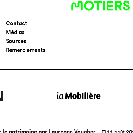
Contact
Médias
Sources
Remerciements
atrimoine par Laurence Vaucher
Activ
📅
11 août 2026