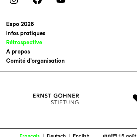
Expo 2026
Infos pratiques
Rétrospective
A propos
Comité d’organisation
Activation artistique de Julie Monot
Vi
Français
|
Deutsch
|
English
📅
15 août 2026